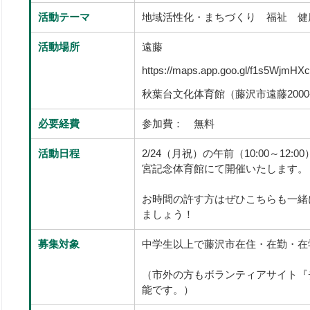
活動テーマ
地域活性化・まちづくり 福祉 健
活動場所
遠藤
https://maps.app.goo.gl/f1s5WjmH
秋葉台文化体育館（藤沢市遠藤2000-
必要経費
参加費： 無料
活動日程
2/24（月祝）の午前（10:00～1
宮記念体育館にて開催いたします。
お時間の許す方はぜひこちらも一緒
ましょう！
募集対象
中学生以上で藤沢市在住・在勤・在学者
（市外の方もボランティアサイト『チー
能です。）