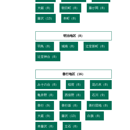
大鋸（8）
朝日町（8）
藤が岡（8）
藤沢（13）
本町（8）
明治地区（8）
羽鳥（8）
城南（8）
辻堂新町（8）
辻堂神台（8）
善行地区（16）
みその台（8）
稲荷（8）
花の木（8）
亀井野（8）
西俣野（8）
石川（9）
善行（9）
善行坂（8）
善行団地（8）
大庭（9）
藤沢（13）
白旗（8）
本藤沢（8）
立石（8）