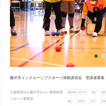
藤沢市インクルーシブスポーツ体験講習会 受講者募集
公益財団法人藤沢市みらい創造財団
地域活性化・まちづくり
福祉
健康
スポーツ事業課
高校
小中学生
シニア
初心