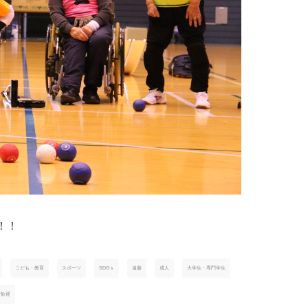
！！
こども・教育
スポーツ
SDGｓ
遠藤
成人
大学生・専門学生
者歓迎