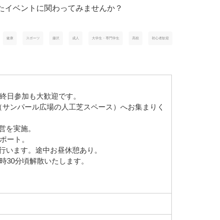
たイベントに関わってみませんか？
健康
スポーツ
藤沢
成人
大学生・専門学生
高校
初心者歓迎
選択。終日参加も大歓迎です。
（サンパール広場の人工芝スペース）へお集まりく
営を実施。
サポート。
行います。途中お昼休憩あり。
7時30分頃解散いたします。