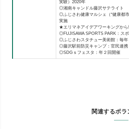
実験）2020年
◎湘南キャンドル藤沢サテライト 
◎ふじさわ健康マルシェ（“健康都市
実施
★エリマネアイデアワーキングから
◎FUJISAWA SPORTS PA
◎ふじさわスタチュー美術館：毎年
◎藤沢駅前防災キャンプ：官民連携
◎SDGｓフェスタ：年２回開催
関連するボラ