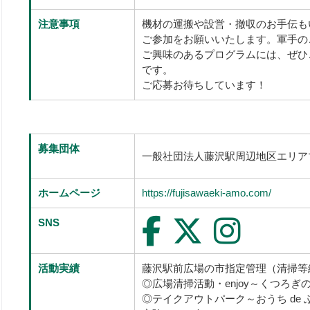
注意事項
機材の運搬や設営・撤収のお手伝も
ご参加をお願いいたします。軍手の
ご興味のあるプログラムには、ぜひ
です。
ご応募お待ちしています！
募集団体
一般社団法人藤沢駅周辺地区エリ
ホームページ
https://fujisawaeki-amo.com/
SNS
活動実績
藤沢駅前広場の市指定管理（清掃等
◎広場清掃活動・enjoy～くつろ
◎テイクアウトパーク～おうち de