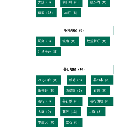
大鋸（8）
朝日町（8）
藤が岡（8）
藤沢（13）
本町（8）
明治地区（8）
羽鳥（8）
城南（8）
辻堂新町（8）
辻堂神台（8）
善行地区（16）
みその台（8）
稲荷（8）
花の木（8）
亀井野（8）
西俣野（8）
石川（9）
善行（9）
善行坂（8）
善行団地（8）
大庭（9）
藤沢（13）
白旗（8）
本藤沢（8）
立石（8）