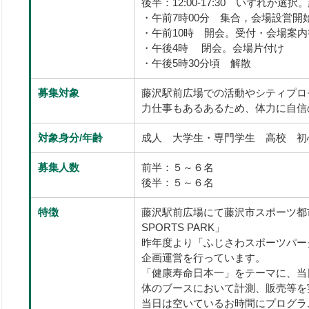
後半：12:00-17:30 いずれか
・午前7時00分 集合，会場設営開
・午前10時 開会。受付・会場案内
・午後4時 閉会。会場片付け
・午後5時30分頃 解散
募集対象
藤沢駅前広場での活動やシティプロ
力仕事もあるあるため、体力に自信
対象身分/年齢
成人 大学生・専門学生 高校 
募集人数
前半：５～６名
後半：５～６名
特徴
藤沢駅前広場にて藤沢市スポーツ都市
SPORTS PARK」
昨年度より「ふじさわスポーツパー
企画運営を行っています。
「健康寿命日本一」をテーマに、当
体のブースにおいて計測、販売等を
当日は空いているお時間にプログラ