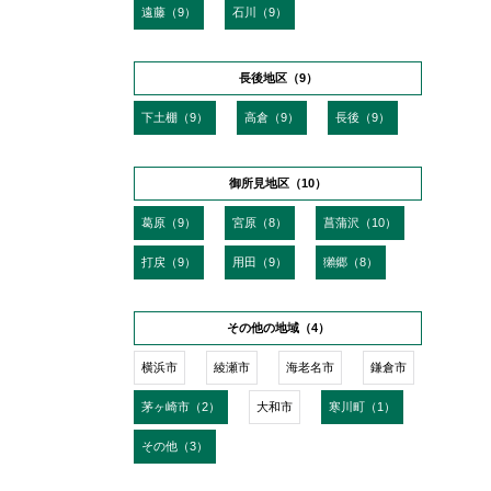
遠藤（9）
石川（9）
長後地区（9）
下土棚（9）
高倉（9）
長後（9）
御所見地区（10）
葛原（9）
宮原（8）
菖蒲沢（10）
打戻（9）
用田（9）
獺郷（8）
その他の地域（4）
横浜市
綾瀬市
海老名市
鎌倉市
茅ヶ崎市（2）
大和市
寒川町（1）
その他（3）