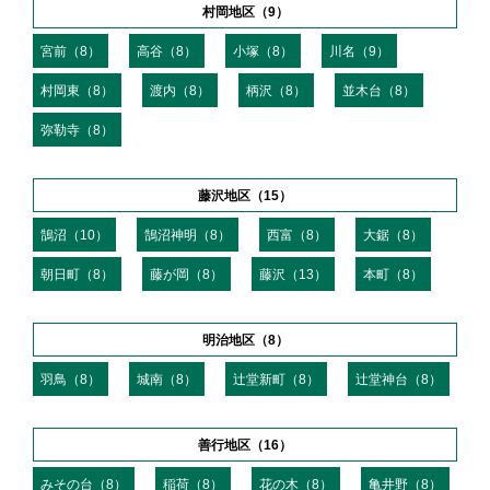
村岡地区（9）
宮前（8）
高谷（8）
小塚（8）
川名（9）
村岡東（8）
渡内（8）
柄沢（8）
並木台（8）
弥勒寺（8）
藤沢地区（15）
鵠沼（10）
鵠沼神明（8）
西富（8）
大鋸（8）
朝日町（8）
藤が岡（8）
藤沢（13）
本町（8）
明治地区（8）
羽鳥（8）
城南（8）
辻堂新町（8）
辻堂神台（8）
善行地区（16）
みその台（8）
稲荷（8）
花の木（8）
亀井野（8）