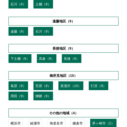
石川（9）
土棚（8）
遠藤地区（9）
遠藤（9）
石川（9）
長後地区（9）
下土棚（9）
高倉（9）
長後（9）
御所見地区（10）
葛原（9）
宮原（8）
菖蒲沢（10）
打戻（9）
用田（9）
獺郷（8）
その他の地域（4）
横浜市
綾瀬市
海老名市
鎌倉市
茅ヶ崎市（2）