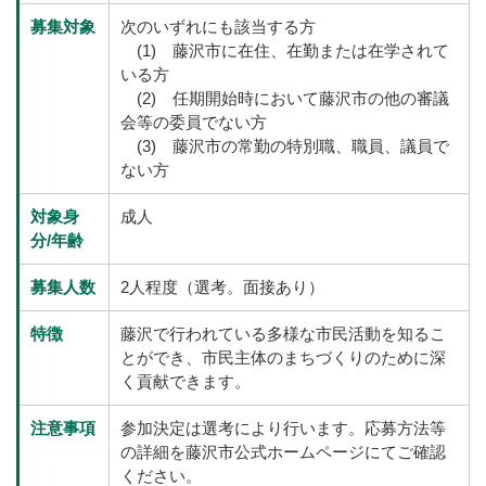
募集対象
次のいずれにも該当する方
(1) 藤沢市に在住、在勤または在学されて
いる方
(2) 任期開始時において藤沢市の他の審議
会等の委員でない方
(3) 藤沢市の常勤の特別職、職員、議員で
ない方
対象身
成人
分/年齢
募集人数
2人程度（選考。面接あり）
特徴
藤沢で行われている多様な市民活動を知るこ
とができ、市民主体のまちづくりのために深
く貢献できます。
注意事項
参加決定は選考により行います。応募方法等
の詳細を藤沢市公式ホームページにてご確認
ください。