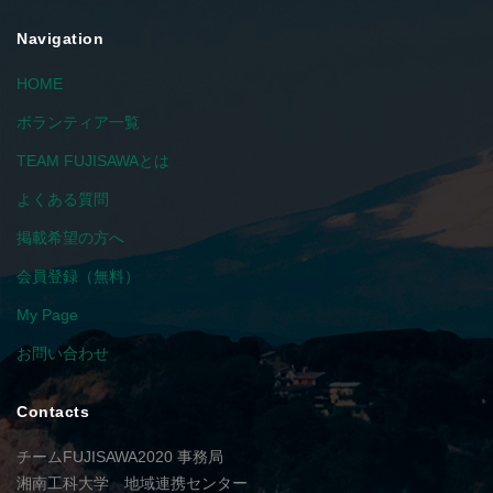
Navigation
HOME
ボランティア一覧
TEAM FUJISAWAとは
よくある質問
掲載希望の方へ
会員登録（無料）
My Page
お問い合わせ
Contacts
チームFUJISAWA2020 事務局
湘南工科大学 地域連携センター