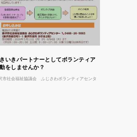
きいきパートナーとしてボランティア
ユースボ
動をしませんか？
会）in FU
沢市社会福祉協議会 ふじさわボランティアセンタ
藤沢市社会福
ー