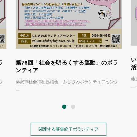
い
ラ
第76回「社会を明るくする運動」のボラ
活
ンティア
藤
タ
藤沢市社会福祉協議会 ふじさわボランティアセンタ
ー
ー
関連する募集終了ボランティア