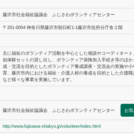
藤沢市社会福祉協議会 ふじさわボランティアセンター
〒251-0054 神奈川県藤沢市朝日町1-1藤沢市役所分庁舎２階
主に福祉のボランティア活動を中心とした相談やコーディネート
似体験セットの貸し出し、ボランティア保険加入手続き等のほか
成・交流を目的としたボランティア養成講座・交流会の実施や小
育、藤沢市内における福祉・介護人材の養成を目的とした介護職
など様々な事業を実施しています。
藤沢市社会福祉協議会 ふじさわボランティアセンター
お気
http://www.fujisawa-shakyo.jp/volunteer/index.html